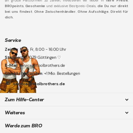
an große Plattformen zu zahlen, investieren wir lieber in
faire Preise
,
BROpoints
,
Geschenke
und exklusive Bestpreis-Deals,
die Du nur direkt
bei uns findest
.
Ohne Zwischenhändler. Ohne Aufschläge. Direkt für
dich.
Service
Zeiten
: Mo - Fr, 8:00 - 16:00 Uhr
Standort
: 37079 Göttingen ♡
E-Mail
: service@toolbrothers.de
Glückliche Kunden
: +1 Mio. Bestellungen
service@toolbrothers.de
Zum Hilfe-Center
Weiteres
Werde zum BRO