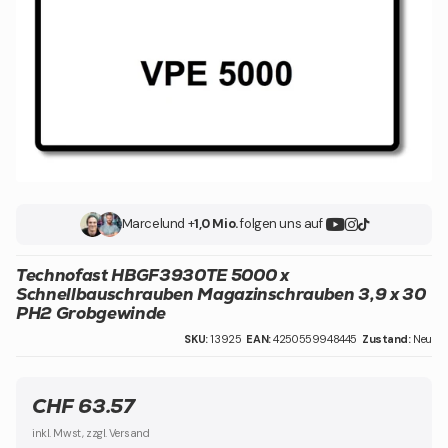
Marcel
und +
1,0 Mio.
folgen uns auf
Technofast HBGF3930TE 5000 x
Schnellbauschrauben Magazinschrauben 3,9 x 30
PH2 Grobgewinde
SKU:
13925
EAN:
4250559948445
Zustand:
Neu
CHF 63.57
inkl. Mwst, zzgl. Versand