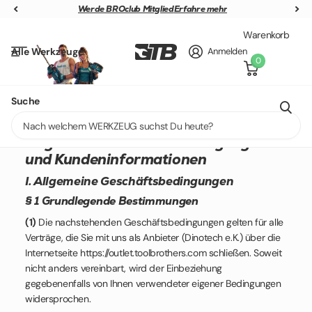
Werde BROclub Mitglied
Werde BROclub Mitglied
Erfahre mehr
Warenkorb
Alle Werkzeuge
Anmelden
0
+40 weitere Marken
Suche
AGB
Allgemeine Geschäftsbedingungen
und Kundeninformationen
I. Allgemeine Geschäftsbedingungen
§ 1 Grundlegende Bestimmungen
(1)
Die nachstehenden Geschäftsbedingungen gelten für alle
Verträge, die Sie mit uns als Anbieter (Dinotech e.K.) über die
Internetseite https://outlet.toolbrothers.com schließen. Soweit
nicht anders vereinbart, wird der Einbeziehung
gegebenenfalls von Ihnen verwendeter eigener Bedingungen
widersprochen.