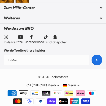
Zum Hilfe-Center
Weiteres
Werde zum BRO
YouTube
facebook
Instagram
TikTok
Snapchat
Werde Toolbrothers Insider
©
2026
Toolbrothers
CH (CHF CHF)
Menü
Menü