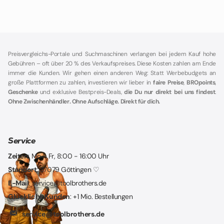
Preisvergleichs-Portale und Suchmaschinen verlangen bei jedem Kauf hohe
Gebühren – oft über 20 % des Verkaufspreises. Diese Kosten zahlen am Ende
immer die Kunden. Wir gehen einen anderen Weg: Statt Werbebudgets an
große Plattformen zu zahlen, investieren wir lieber in
faire Preise
,
BROpoints
,
Geschenke
und exklusive Bestpreis-Deals,
die Du nur direkt bei uns findest
.
Ohne Zwischenhändler. Ohne Aufschläge. Direkt für dich.
Service
Zeiten
: Mo - Fr, 8:00 - 16:00 Uhr
Standort
: 37079 Göttingen ♡
E-Mail
: service@toolbrothers.de
Glückliche Kunden
: +1 Mio. Bestellungen
service@toolbrothers.de