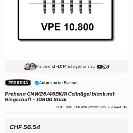
Marcel
und +
1,0 Mio.
folgen uns auf
Autorisierter Partner
Prebena CNW25/45BKRI Coilnägel blank mit
Ringschaft - 10800 Stück
SKU:
16615
EAN:
4016429007595
Zustand:
Neu
CHF 56.54