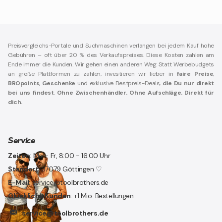
Preisvergleichs-Portale und Suchmaschinen verlangen bei jedem Kauf hohe
Gebühren – oft über 20 % des Verkaufspreises. Diese Kosten zahlen am
Ende immer die Kunden. Wir gehen einen anderen Weg: Statt Werbebudgets
an große Plattformen zu zahlen, investieren wir lieber in
faire Preise
,
BROpoints
,
Geschenke
und exklusive Bestpreis-Deals,
die Du nur direkt
bei uns findest
.
Ohne Zwischenhändler. Ohne Aufschläge. Direkt für
dich.
Service
Zeiten
: Mo - Fr, 8:00 - 16:00 Uhr
Standort
: 37079 Göttingen ♡
E-Mail
: service@toolbrothers.de
Glückliche Kunden
: +1 Mio. Bestellungen
service@toolbrothers.de