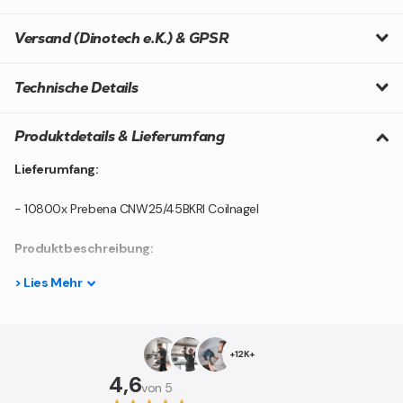
Versand (Dinotech e.K.) & GPSR
Technische Details
Produktdetails & Lieferumfang
Lieferumfang:
- 10800x Prebena CNW25/45BKRI Coilnagel
Produktbeschreibung:
>
Lies
Mehr
Die Prebena CNW25/45BKRI sind drahtmagazinierte Coilnägel mit
einem Ringschaft. Sie eignen sich für eine breite Palette an
Anwendungsbereichen und sind kompatibel mit den Prebena
Druckluft-Coilnagler: 3X-CNW50, 6F-CNW70, 6F-CNW83, 7F-
+12K+
CNW90.
4,6
von 5