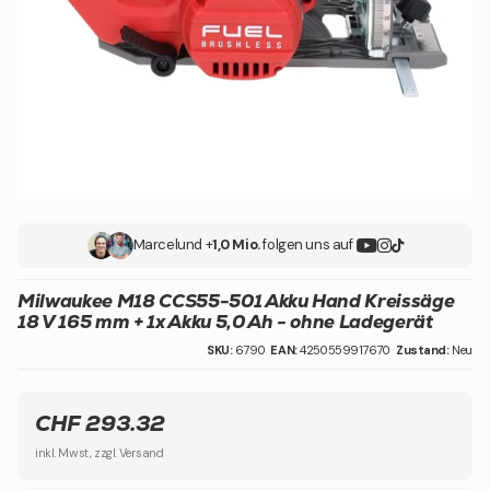
Marcel
und +
1,0 Mio.
folgen uns auf
Milwaukee M18 CCS55-501 Akku Hand Kreissäge
18 V 165 mm + 1x Akku 5,0 Ah - ohne Ladegerät
SKU:
6790
EAN:
4250559917670
Zustand:
Neu
CHF 293.32
inkl. Mwst, zzgl. Versand