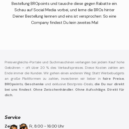
Bestellung BROpoints und tausche diese gegen Rabatte ein.
Schau auf Social Media vorbei, und lerne die BROs hinter
Deiner Bestellung kennen und eins ist versprochen: So eine
Company findest Du kein zweites Mal
Preisvergleichs-Portale und Suchmaschinen verlangen bei jedem Kauf hohe
Gebühren – oft über 20 % des Verkaufspreises. Diese Kosten zahlen am
Ende immer die Kunden. Wir gehen einen anderen Weg: Statt Werbebudgets
an große Plattformen zu zahlen, investieren wir lieber in
faire Preise
,
BROpoints
,
Geschenke
und exklusive Bestpreis-Deals,
die Du nur direkt
bei uns findest
.
Ohne Zwischenhändler. Ohne Aufschläge. Direkt für
dich.
Service
Zeiten
: Mo - Fr, 8:00 - 16:00 Uhr