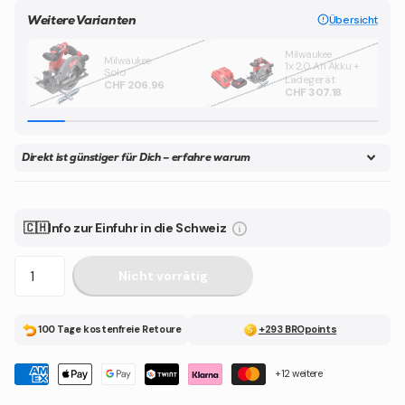
Weitere Varianten
Übersicht
Milwaukee
Milwaukee
1x 2,0 Ah Akku +
Solo
Ladegerät
CHF 206.96
CHF 307.18
Direkt ist günstiger für Dich – erfahre warum
🇨🇭Info zur Einfuhr in die Schweiz
Nicht vorrätig
100 Tage kostenfreie Retoure
+293 BROpoints
+12 weitere