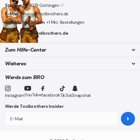
Standort
: 37079 Göttingen ♡
E-Mail
: service@toolbrothers.de
Glückliche Kunden
: +1 Mio. Bestellungen
service@toolbrothers.de
Zum Hilfe-Center
Weiteres
Werde zum BRO
YouTube
facebook
Instagram
TikTok
Snapchat
Werde Toolbrothers Insider