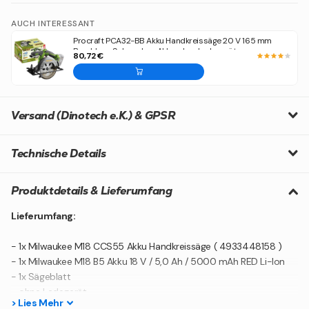
AUCH INTERESSANT
Procraft PCA32-BB Akku Handkreissäge 20 V 165 mm
Brushless Solo - ohne Akku, ohne Ladegerät
80,72 €
Versand (Dinotech e.K.) & GPSR
Technische Details
Produktdetails & Lieferumfang
Lieferumfang:
- 1x Milwaukee M18 CCS55 Akku Handkreissäge ( 4933448158 )
- 1x Milwaukee M18 B5 Akku 18 V / 5,0 Ah / 5000 mAh RED Li-Ion
- 1x Sägeblatt
- ohne Ladegerät
>
Lies
Mehr