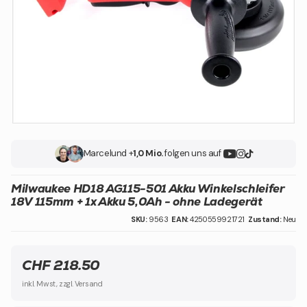
Marcel
und +
1,0 Mio.
folgen uns auf
Milwaukee HD18 AG115-501 Akku Winkelschleifer
18V 115mm + 1x Akku 5,0Ah - ohne Ladegerät
SKU:
9563
EAN:
4250559921721
Zustand:
Neu
CHF 218.50
inkl. Mwst, zzgl. Versand