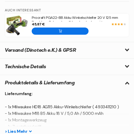
AUCH INTERESSANT
Procraft PGA22-BB Akku Winkelschleifer 20 V 125 mm
Brushless Solo - ohne Akku, ohne Ladegerät
45,87 €
Versand (Dinotech e.K.) & GPSR
Technische Details
Produktdetails & Lieferumfang
Lieferumfang:
- 1x Milwaukee HD18 AG115 Akku-Winkelschleifer ( 4933411210 )
- 1x Milwaukee M18 B5 Akku 18 V / 5,0 Ah / 5000 mAh
- 1x Montagewerkzeug
- 1x Zusatzhandgriff
>
Lies
Mehr
- 1x Schutzhaube