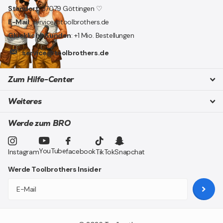
Standort
: 37079 Göttingen ♡
E-Mail
: service@toolbrothers.de
Glückliche Kunden
: +1 Mio. Bestellungen
service@toolbrothers.de
Zum Hilfe-Center
Weiteres
Werde zum BRO
YouTube
facebook
Instagram
TikTok
Snapchat
Werde Toolbrothers Insider