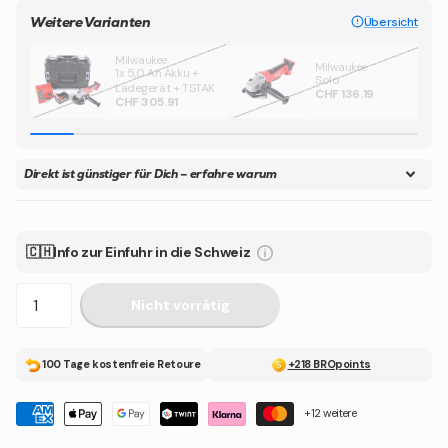
Weitere Varianten
Übersicht
Milwaukee
Milwaukee
1x 5,0 Ah Akku +
Solo
Ladegerät + TSTAK
CHF 136.19
CHF 305.91
Direkt ist günstiger für Dich – erfahre warum
🇨🇭Info zur Einfuhr in die Schweiz
Nicht vorrätig
100 Tage kostenfreie Retoure
+218 BROpoints
+12 weitere