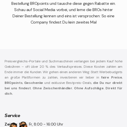
Bestellung BROpoints und tausche diese gegen Rabatte ein.
Schau auf Social Media vorbei, und lerne die BROs hinter
Deiner Bestellung kennen und eins ist versprochen: So eine
Company findest Du kein zweites Mal
Preisvergleichs-Portale und Suchmaschinen verlangen bei jedem Kauf hohe
Gebühren – oft über 20 % des Verkaufspreises. Diese Kosten zahlen am
Ende immer die Kunden. Wir gehen einen anderen Weg: Statt Werbebudgets
an große Plattformen zu zahlen, investieren wir lieber in
faire Preise
,
BROpoints
,
Geschenke
und exklusive Bestpreis-Deals,
die Du nur direkt
bei uns findest
.
Ohne Zwischenhändler. Ohne Aufschläge. Direkt für
dich.
Service
Zeiten
: Mo - Fr, 8:00 - 16:00 Uhr