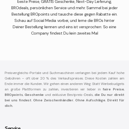
beste Preise, GRATIS Geschenke, Next-Day Lieferung,
BROdeals, persönlichen Service und mehr. Sammel bei jeder
Bestellung BROpoints und tausche diese gegen Rabatte ein.
Schau auf Social Media vorbei, und lerne die BROs hinter
Deiner Bestellung kennen und eins ist versprochen: So eine
Company findest Du kein zweites Mal
Preisvergleichs-Portale und Suchmaschinen verlangen bei jedem Kauf hohe
Gebühren – oft über 20 % des Verkaufspreises. Diese Kosten zahlen am
Ende immer die Kunden. Wir gehen einen anderen Weg: Statt Werbebudgets
an große Plattformen zu zahlen, investieren wir lieber in
faire Preise
,
BROpoints
,
Geschenke
und exklusive Bestpreis-Deals,
die Du nur direkt
bei uns findest
.
Ohne Zwischenhändler. Ohne Aufschläge. Direkt für
dich.
Service