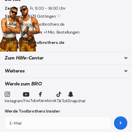
Zeiten
: Mo - Fr, 8:00 - 16:00 Uhr
Standort
: 37079 Göttingen ♡
E-Mail
: service@toolbrothers.de
Glückliche Kunden
: +1 Mio. Bestellungen
service@toolbrothers.de
Zum Hilfe-Center
Weiteres
Werde zum BRO
YouTube
facebook
Instagram
TikTok
Snapchat
Werde Toolbrothers Insider