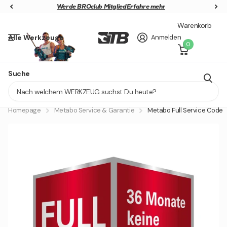
Werde BROclub Mitglied
Werde BROclub Mitglied
Erfahre mehr
Warenkorb
Alle Werkzeuge
Anmelden
0
Jetzt Gratis 18V Akku sichern!
Suche
Lieferung in 1 - 2 Tagen
Homepage
Metabo Service & Garantie
Metabo Full Service Code 