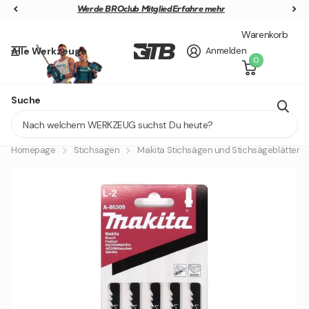
Werde BROclub Mitglied
Werde BROclub Mitglied
Erfahre mehr
Warenkorb
Alle Werkzeuge
Anmelden
0
GRATIS 40V AKKU SICHERN
Suche
Lieferung in 1 - 2 Tagen
Homepage
Stichsagen
Makita Stichsägen und Stichsägeblätter