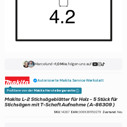
Marcel
und +
1,0 Mio.
folgen uns auf
Autorisierte Makita Service Werkstatt
Profitiere von der
Makita Herstellergarantie
Makita L-2 Stichsägeblätter für Holz - 5 Stück für
Stichsägen mit T-Schaft Aufnahme ( A-86309 )
SKU:
14267
EAN:
0088381150279
Zustand:
Neu