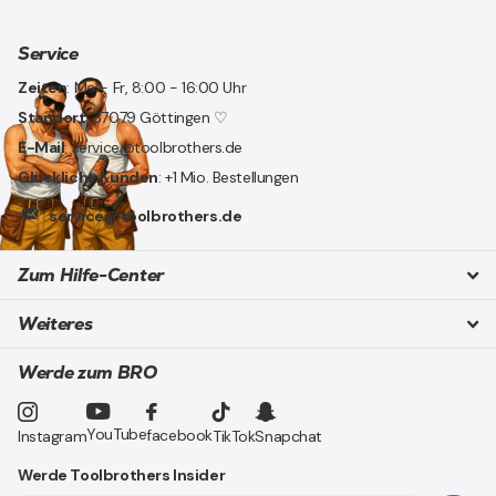
Service
Zeiten
: Mo - Fr, 8:00 - 16:00 Uhr
Standort
: 37079 Göttingen ♡
E-Mail
: service@toolbrothers.de
Glückliche Kunden
: +1 Mio. Bestellungen
service@toolbrothers.de
Zum Hilfe-Center
Weiteres
Werde zum BRO
YouTube
facebook
Instagram
TikTok
Snapchat
Werde Toolbrothers Insider