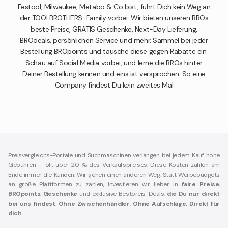
Festool, Milwaukee, Metabo & Co bist, führt Dich kein Weg an
der TOOLBROTHERS-Family vorbei. Wir bieten unseren BROs
beste Preise, GRATIS Geschenke, Next-Day Lieferung,
BROdeals, persönlichen Service und mehr. Sammel bei jeder
Bestellung BROpoints und tausche diese gegen Rabatte ein.
Schau auf Social Media vorbei, und lerne die BROs hinter
Deiner Bestellung kennen und eins ist versprochen: So eine
Company findest Du kein zweites Mal
Preisvergleichs-Portale und Suchmaschinen verlangen bei jedem Kauf hohe
Gebühren – oft über 20 % des Verkaufspreises. Diese Kosten zahlen am
Ende immer die Kunden. Wir gehen einen anderen Weg: Statt Werbebudgets
an große Plattformen zu zahlen, investieren wir lieber in
faire Preise
,
BROpoints
,
Geschenke
und exklusive Bestpreis-Deals,
die Du nur direkt
bei uns findest
.
Ohne Zwischenhändler. Ohne Aufschläge. Direkt für
dich.