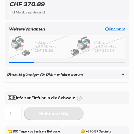
CHF 370.89
inkl. Mwst, zzgl. Versand
Weitere Varianten
Übersicht
Makita
Makita
1x 3,0 Ah Akku
1x 4,0 Ah Akku
CHF 318.92
CHF 332.64
Direkt ist günstiger für Dich – erfahre warum
🇨🇭Info zur Einfuhr in die Schweiz
Nicht vorrätig
100 Tage kostenfreie Retoure
+370 BROpoints