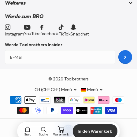
Weiteres
Werde zum BRO
YouTube
facebook
Instagram
TikTok
Snapchat
Werde Toolbrothers Insider
©
2026
Toolbrothers
CH (CHF CHF)
Menü
Menü
In den Warenkorb
Start
Suche
Warenkorb