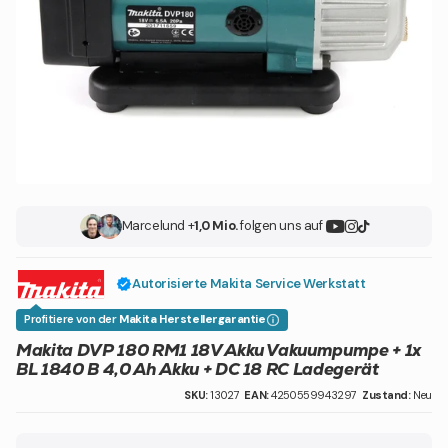
Marcel
und +
1,0 Mio.
folgen uns auf
Autorisierte Makita Service Werkstatt
Profitiere von der
Makita Herstellergarantie
Makita DVP 180 RM1 18V Akku Vakuumpumpe + 1x
BL 1840 B 4,0 Ah Akku + DC 18 RC Ladegerät
SKU:
13027
EAN:
4250559943297
Zustand:
Neu