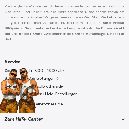
Preisvergleichs-Portale und Suchmaschinen verlangen bei jedem Kauf hohe
Gebühren – oft über 20 % des Verkaufspreises. Diese Kosten zahlen am
Ende immer die Kunden. Wir gehen einen anderen Weg: Statt Werbebudgets
an große Plattformen zu zahlen, investieren wir lieber in
faire Preise
,
BROpoints
,
Geschenke
und exklusive Bestpreis-Deals,
die Du nur direkt
bei uns findest
.
Ohne Zwischenhändler. Ohne Aufschläge. Direkt für
dich.
Service
Zeiten
: Mo - Fr, 8:00 - 16:00 Uhr
Standort
: 37079 Göttingen ♡
E-Mail
: service@toolbrothers.de
Glückliche Kunden
: +1 Mio. Bestellungen
service@toolbrothers.de
Zum Hilfe-Center