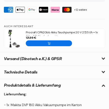
+12 weitere
AUCH INTERESSANT
Procraft CPN20bb Akku Tauchpumpe 20 V 2725 l/h + 1x
Akku 4,0 Ah + Ladegerät
121,99 €
Versand (Dinotech e.K.) & GPSR
Technische Details
Produktdetails & Lieferumfang
Lieferumfang:
- 1x Makita DVP 180 Akku Vakuumpumpe im Karton