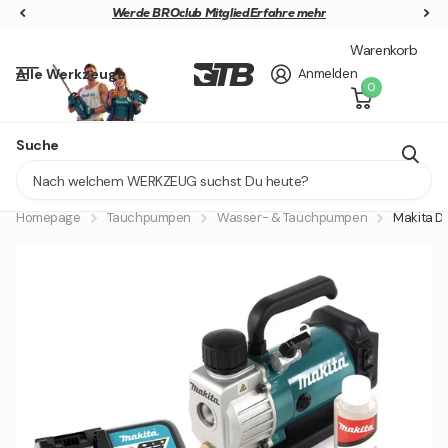
Werde BROclub Mitglied
Werde BROclub Mitglied
Erfahre mehr
Warenkorb
Alle Werkzeuge
Anmelden
0
GRATIS 40V AKKU SICHERN
Suche
Lieferung in 1 - 2 Tagen
Homepage
Tauchpumpen
Wasser- & Tauchpumpen
Makita D