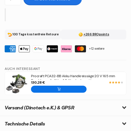
100 Tage kostenfreie Retoure
+266 BROpoints
+12 weitere
AUCH INTERESSANT
Procraft PCA32-BB Akku Handkreissäge 20 V 165 mm
Brushless + 1x Akku 4,0 Ah + Ladegerät
130,28 €
Versand (Dinotech e.K.) & GPSR
Technische Details