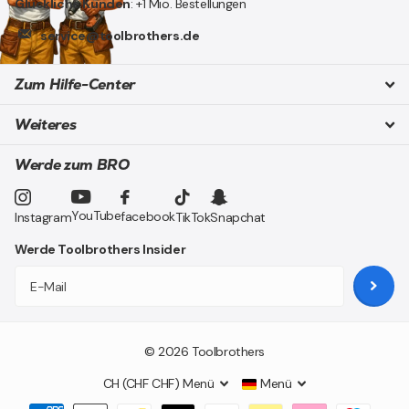
Glückliche Kunden
: +1 Mio. Bestellungen
service@toolbrothers.de
Zum Hilfe-Center
Weiteres
Werde zum BRO
YouTube
facebook
Instagram
TikTok
Snapchat
Werde Toolbrothers Insider
©
2026
Toolbrothers
CH (CHF CHF)
Menü
Menü