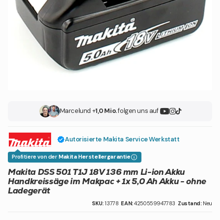
Marcel
und +
1,0 Mio.
folgen uns auf
Autorisierte Makita Service Werkstatt
Profitiere von der
Makita Herstellergarantie
Makita DSS 501 T1J 18V 136 mm Li-ion Akku
Handkreissäge im Makpac + 1x 5,0 Ah Akku - ohne
Ladegerät
SKU:
13778
EAN:
4250559947783
Zustand:
Neu