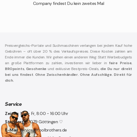
Company findest Du kein zweites Mal
Preisvergleichs-Portale und Suchmaschinen verlangen bei jedem Kauf hohe
Gebühren – oft über 20 % des Verkaufspreises. Diese Kosten zahlen am
Ende immer die Kunden. Wir gehen einen anderen Weg: Statt Werbebudgets
an große Plattformen zu zahlen, investieren wir lieber in
faire Preise
,
BROpoints
,
Geschenke
und exklusive Bestpreis-Deals,
die Du nur direkt
bei uns findest
.
Ohne Zwischenhändler. Ohne Aufschläge. Direkt für
dich.
Service
Zeiten
: Mo - Fr, 8:00 - 16:00 Uhr
Standort
: 37079 Göttingen ♡
E-Mail
: service@toolbrothers.de