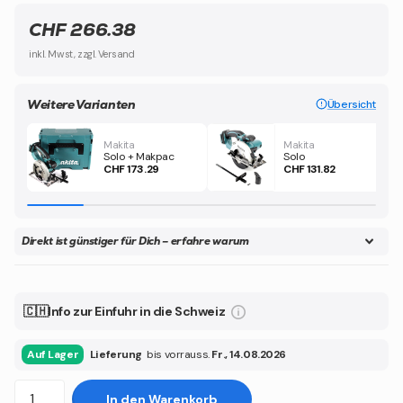
CHF 266.38
inkl. Mwst, zzgl. Versand
Weitere Varianten
Übersicht
Makita
Makita
Solo + Makpac
Solo
CHF 173.29
CHF 131.82
Direkt ist günstiger für Dich – erfahre warum
🇨🇭Info zur Einfuhr in die Schweiz
Auf Lager
Lieferung
bis vorrauss.
Fr., 14.08.2026
In den Warenkorb