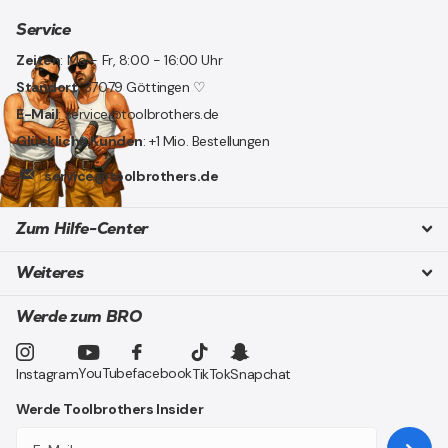
Service
Zeiten
: Mo - Fr, 8:00 - 16:00 Uhr
Standort
: 37079 Göttingen ♡
E-Mail
: service@toolbrothers.de
Glückliche Kunden
: +1 Mio. Bestellungen
service@toolbrothers.de
Zum Hilfe-Center
Weiteres
Werde zum BRO
YouTube
facebook
Instagram
TikTok
Snapchat
Werde Toolbrothers Insider