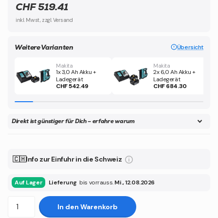
CHF 519.41
inkl. Mwst, zzgl. Versand
Weitere Varianten
Übersicht
Makita
Makita
1x 3,0 Ah Akku +
2x 6,0 Ah Akku +
Ladegerät
Ladegerät
CHF 542.49
CHF 684.30
Direkt ist günstiger für Dich – erfahre warum
🇨🇭Info zur Einfuhr in die Schweiz
Auf Lager
Lieferung
bis vorrauss.
Mi., 12.08.2026
In den Warenkorb