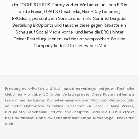
der TOOLBROTHERS-Family vorbei. Wir bieten unseren BROs
beste Preise, GRATIS Geschenke, Next-Day Lieferung,
BROdeals, persönlichen Service und mehr. Sammel bei jeder
Bestellung BROpoints und tausche diese gegen Rabatte ein.
Schau auf Social Media vorbei, und lerne die BROs hinter
Deiner Bestellung kennen und eins ist versprochen: So eine
Company findest Du kein zweites Mal
Preisvergleichs-Portale und Suchmaschinen verlangen bei jedem Kauf hohe
Gebühren – oft über 20 % des Verkaufspreises. Diese Kosten zahlen am
Ende immer die Kunden. Wir gehen einen anderen Weg: Statt Werbebudgets
an große Plattformen zu zahlen, investieren wir lieber in
faire Preise
,
BROpoints
,
Geschenke
und exklusive Bestpreis-Deals,
die Du nur direkt
bei uns findest
.
Ohne Zwischenhändler. Ohne Aufschläge. Direkt für
dich.