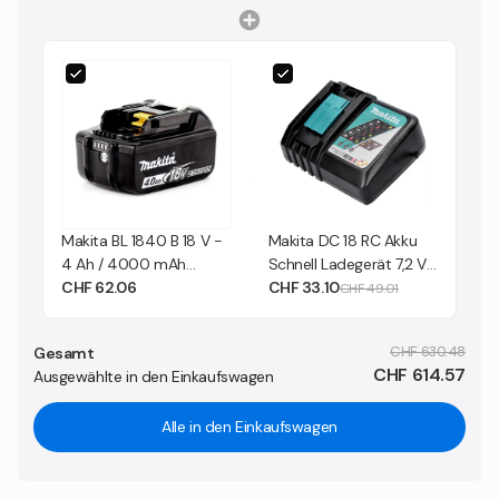
Makita BL 1840 B 18 V -
Makita DC 18 RC Akku
4 Ah / 4000 mAh
Schnell Ladegerät 7,2 V
( 197265-4 ) Li-Ion Akku
CHF 62.06
- 18 V ( 195584-2 ) für
CHF 33.10
CHF 49.01
mit LED - Anzeige
Li-Ion Akku
CHF 630.48
Gesamt
CHF 614.57
Ausgewählte in den Einkaufswagen
Alle in den Einkaufswagen