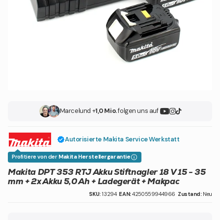
Marcel
und +
1,0 Mio.
folgen uns auf
Autorisierte Makita Service Werkstatt
Profitiere von der
Makita Herstellergarantie
Makita DPT 353 RTJ Akku Stiftnagler 18 V 15 - 35
mm + 2x Akku 5,0 Ah + Ladegerät + Makpac
SKU:
13294
EAN:
4250559944966
Zustand:
Neu