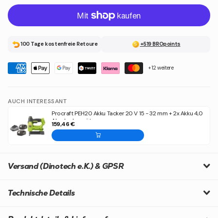
100 Tage kostenfreie Retoure
+519 BROpoints
+12 weitere
AUCH INTERESSANT
Procraft PEH20 Akku Tacker 20 V 15 - 32 mm + 2x Akku 4,0
Ah + Ladegerät
159,46 €
Versand (Dinotech e.K.) & GPSR
Technische Details