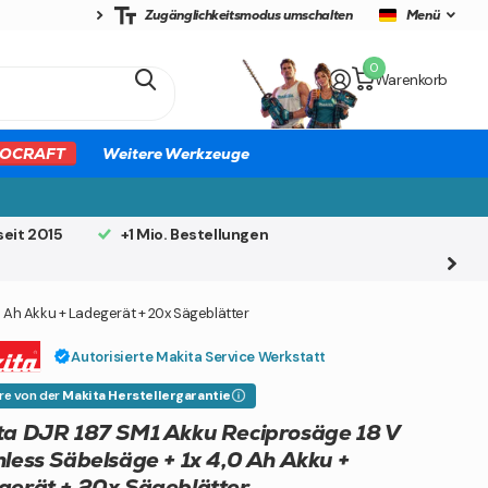
Zugänglichkeitsmodus umschalten
Menü
0
Warenkorb
OCRAFT
Weitere Werkzeuge
seit 2015
+1 Mio. Bestellungen
0 Ah Akku + Ladegerät + 20x Sägeblätter
Autorisierte Makita Service Werkstatt
ere von der
Makita Herstellergarantie
ta DJR 187 SM1 Akku Reciprosäge 18 V
less Säbelsäge + 1x 4,0 Ah Akku +
gerät + 20x Sägeblätter