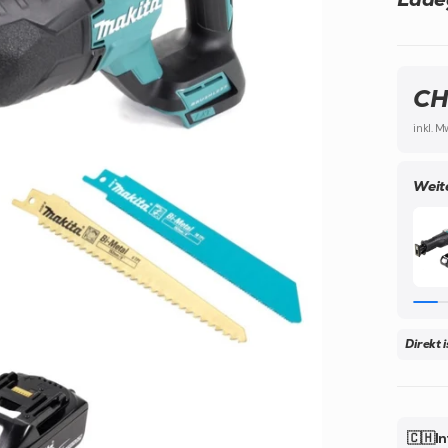
CH
inkl. M
Weit
Direkt 
🇨🇭In