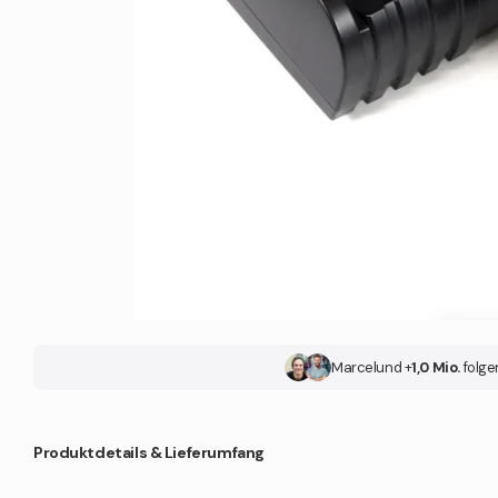
Marcel
und +
1,0 Mio.
folge
Produktdetails & Lieferumfang