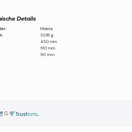
ische Details
ler:
Makita
t:
5338 g
450 mm
190 mm
90 mm