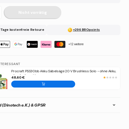
Nicht vorrätig
 Tage kostenfreie Retoure
+296 BROpoints
+12 weitere
NTERESSANT
Procraft PSS30bb Akku Säbelsäge 20 V Brushless Solo - ohne Akku,
ohne Ladegerät
48,60 €
 (Dinotech e.K.) & GPSR