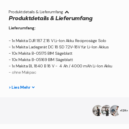
Produktdetails & Lieferumfang
Produktdetails & Lieferumfang
Lieferumfang:
- 1x Makita DJR 187 Z 18 V Li-Ion Akku Reciprosäge Solo
- 1x Makita Ladegerät DC 18 SD 7.2V-18V für Li-Ion Akkus
- 10x Makita B-05175 BIM Sägeblatt
- 10x Makita B-05169 BIM Sägeblatt
- 1x Makita BL 1840 B 18 V - 4 Ah / 4000 mAh Li-Ion Akku
- ohne Makpac
Produktbeschreibung:
>
Lies
Mehr
Mit dieser praktischen Reciprosäge aus dem Hause Makita erzielt ma
effektiver Staubschutz verhindert das Eindringen von Staub und S
werkzeuglos. Diese Säge ist sehr leicht und handlich. Ein verstellb
+12K+
Sägeblatts ist ebenfalls vorhanden. Mit LED Licht und verschleißar