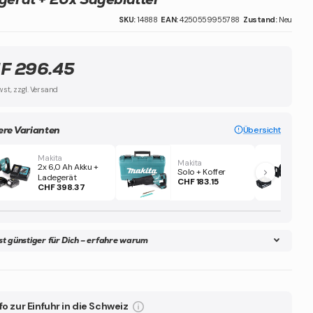
SKU:
14888
EAN:
4250559955788
Zustand:
Neu
F 296.45
wst, zzgl. Versand
ere Varianten
Übersicht
Makita
Makita
2x 6,0 Ah Akku +
Solo + Koffer
Ladegerät
CHF 183.15
CHF 398.37
ist günstiger für Dich – erfahre warum
fo zur Einfuhr in die Schweiz