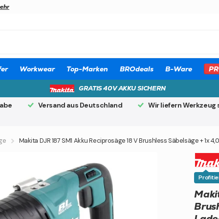
mehr
er
Workwear
Top-Marken
BROdeals
B-Ware
PR
GRATIS 40V AKKU SICHERN
gabe
Versand aus Deutschland
Wir liefern Werkzeug 
ge
Makita DJR 187 SM1 Akku Reciprosäge 18 V Brushless Säbelsäge + 1x 4,
Profiti
Maki
Brush
Lade