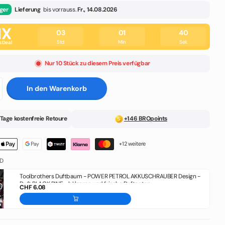
ger
Lieferung
bis vorrauss.
Fr., 14.08.2026
IX
03
01
39
Std
Min
Sek
s Deal
Nur 10 Stück zu diesem Preis verfügbar
In den Warenkorb
Tage kostenfreie Retoure
+146 BROpoints
+12 weitere
D
Toolbrothers Duftbaum - POWER PETROL AKKUSCHRAUBER Design -
Duft BLACK PINE - hölzerne und frische Duftnoten
CHF 6.08