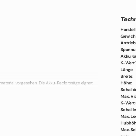
Techn
Herstell
Gewich
Antrieb
Spannu
Akku Ka
K-Wert 
Länge:
Breite:
nmaterial vorgesehen. Die Akku-Reciprosäge eignet
Höhe:
ssarbeiten. Die Reciprosäge ist eine sehr kompakte
Schalld
dneten Kurbelmechanismus kommt es zur schnelleren
Max. Vi
 die rutschfeste und ergonomische Bauweise, als
K-Wert
rheit und den Komfort beim Arbeiten. Durch die
Schalll
solide Säge einen schnellen Sägefortschritt.
Max. Le
Hubhöh
Max. Sc