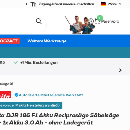
Zugänglichkeitsmodus umschalten
Menü
0
Warenkorb
OCRAFT
Weitere Werkzeuge
015
+1 Mio. Bestellungen
Ladegerät
Autorisierte Makita Service Werkstatt
ere von der
Makita Herstellergarantie
ta DJR 186 F1 Akku Reciprosäge Säbelsäge
+ 1x Akku 3,0 Ah - ohne Ladegerät