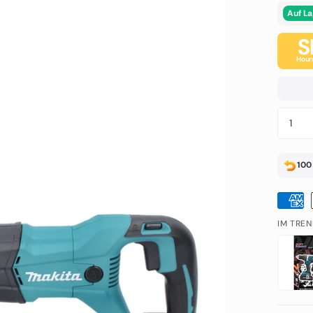
Auf La
S
Hour
100 
IM TREN