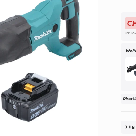
CH
inkl. M
Weit
Direkt 
🇨🇭In