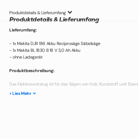
Produktdetails & Lieferumfang
Produktdetails & Lieferumfang
Lieferumfang:
- 1x Makita DJR 186 Akku Reciprosäge Säbelsäge
- 1x Makita BL 1830 B 18 V 3,0 Ah Akku
- ohne Ladegerät
Produktbeschreibung:
Das Elektrowerkzeug ist für das Sägen von Holz, Kunststoff und Eise
sich für funkenfreies und spurstabiles Schneiden von Metall und Abri
>
Lies
Mehr
und trotzdem leistungsstarke Säbelsäge. Durch den vertikal angeor
Rückwärtsbewegung der Hubstange. Die elektronische Bremse, sowie
auch der werkzeuglose Sägeblattwechsel sorgen für die nötige Siche
variable Geschwindigkeitseinstellung sichert die leistungsfähige und 
Technische Daten: