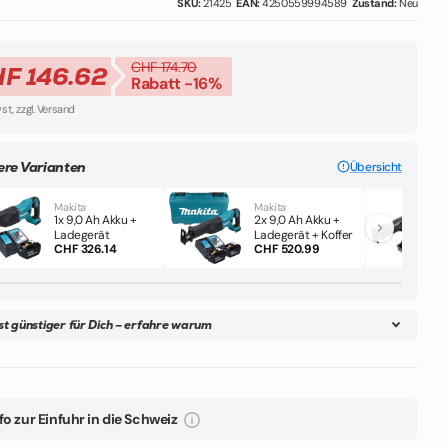
SKU:
21425
EAN:
4250559994589
Zustand:
Neu
CHF 174.70
F 146.62
Rabatt -16%
wst, zzgl. Versand
ere Varianten
Übersicht
Makita
Makita
1x 9,0 Ah Akku +
2x 9,0 Ah Akku +
Ladegerät
Ladegerät + Koffer
CHF 326.14
CHF 520.99
ist günstiger für Dich – erfahre warum
fo zur Einfuhr in die Schweiz