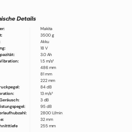
ische Details
er:
Makita
t:
3500 g
:
Akku
ng:
18 V
pazität:
3.0 Ah
Vibration:
1.5 m/s²
486 mm
81 mm
222 mm
ruckpegel:
84 dB
bration:
13 m/s²
 Geräusch:
3 dB
eistungspegel:
95 dB
erlaufhubzahl:
2800 U/min
e:
32 mm
hnitttiefe
255 mm