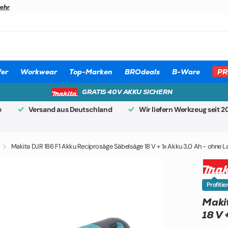
ehr
er
Workwear
Top-Marken
BROdeals
B-Ware
PR
GRATIS 40V AKKU SICHERN
e
Versand aus Deutschland
Wir liefern Werkzeug seit 2
Makita DJR 186 F1 Akku Reciprosäge Säbelsäge 18 V + 1x Akku 3,0 Ah - ohne 
Profiti
Maki
18 V 