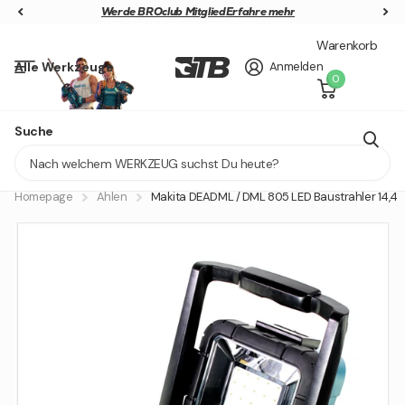
Werde BROclub Mitglied
Werde BROclub Mitglied
Erfahre mehr
Warenkorb
Alle Werkzeuge
Anmelden
0
GRATIS 40V AKKU SICHERN
Suche
Lieferung in 1 - 2 Tagen
Homepage
Ahlen
Makita DEADML / DML 805 LED Baustrahler 14,4 - 18