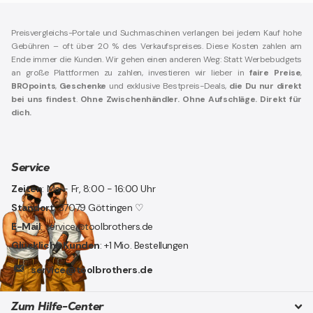
Preisvergleichs-Portale und Suchmaschinen verlangen bei jedem Kauf hohe
Gebühren – oft über 20 % des Verkaufspreises. Diese Kosten zahlen am
Ende immer die Kunden. Wir gehen einen anderen Weg: Statt Werbebudgets
an große Plattformen zu zahlen, investieren wir lieber in
faire Preise
,
BROpoints
,
Geschenke
und exklusive Bestpreis-Deals,
die Du nur direkt
bei uns findest
.
Ohne Zwischenhändler. Ohne Aufschläge. Direkt für
dich.
Service
Zeiten
: Mo - Fr, 8:00 - 16:00 Uhr
Standort
: 37079 Göttingen ♡
E-Mail
: service@toolbrothers.de
Glückliche Kunden
: +1 Mio. Bestellungen
service@toolbrothers.de
Zum Hilfe-Center