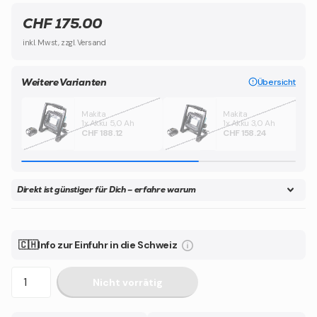
CHF 175.00
inkl. Mwst, zzgl. Versand
Weitere Varianten
Übersicht
Makita
Makita
1x Akku 5,0 Ah
1x Akku 3,0 Ah
CHF 188.12
CHF 158.24
Direkt ist günstiger für Dich – erfahre warum
🇨🇭Info zur Einfuhr in die Schweiz
Nicht vorrätig