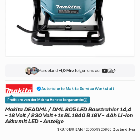
Marcel
und +
1,0 Mio.
folgen uns auf
Autorisierte Makita Service Werkstatt
Profitiere von der
Makita Herstellergarantie
Makita DEADML / DML 805 LED Baustrahler 14,4
- 18 Volt / 230 Volt + 1x BL 1840 B 18V - 4Ah Li-Ion
Akku mit LED - Anzeige
SKU:
10188
EAN:
4250559925965
Zustand:
Neu