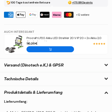
100 Tage kostenfreie Retoure
+175 BROpoints
+12 weitere
AUCH INTERESSANT
Procraft LP20 Akku LED Strahler 20 V IP 20 + 2x Akku 2,0
Ah + Ladegerät
110,35 €
Versand (Dinotech e.K.) & GPSR
Technische Details
Produktdetails & Lieferumfang
Lieferumfang: