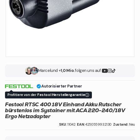
Marcel
und +
1,0 Mio.
folgen uns auf
Autorisierter Partner
Profitiere von der
Festool Herstellergarantie
Festool RTSC 400 18V Einhand Akku Rutscher
bürstenlos im Systainer mit ACA 220-240/18V
Ergo Netzadapter
SKU:
11042
EAN:
4250559932130
Zustand:
Neu