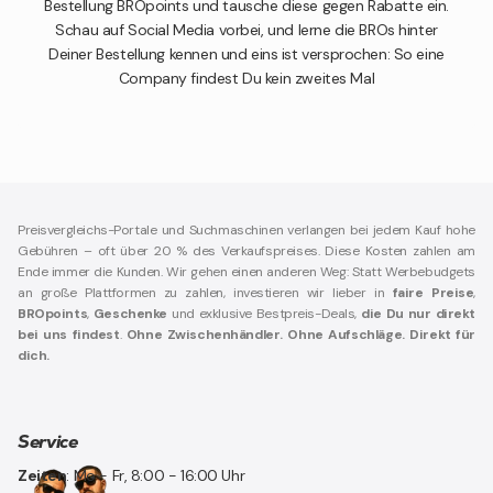
Bestellung BROpoints und tausche diese gegen Rabatte ein.
Schau auf Social Media vorbei, und lerne die BROs hinter
Deiner Bestellung kennen und eins ist versprochen: So eine
Company findest Du kein zweites Mal
Preisvergleichs-Portale und Suchmaschinen verlangen bei jedem Kauf hohe
Gebühren – oft über 20 % des Verkaufspreises. Diese Kosten zahlen am
Ende immer die Kunden. Wir gehen einen anderen Weg: Statt Werbebudgets
an große Plattformen zu zahlen, investieren wir lieber in
faire Preise
,
BROpoints
,
Geschenke
und exklusive Bestpreis-Deals,
die Du nur direkt
bei uns findest
.
Ohne Zwischenhändler. Ohne Aufschläge. Direkt für
dich.
Service
Zeiten
: Mo - Fr, 8:00 - 16:00 Uhr