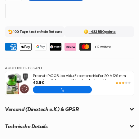
100 Tage kostenfreie Retoure
+483 BROpoints
+12 weitere
AUCH INTERESSANT
Procraft PX20BLbb Akku Exzenterschleifer 20 V 125 mm
Brushless Solo - ohne Akku, ohne Ladegerät
43,11 €
Versand (Dinotech e.K.) & GPSR
Technische Details