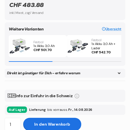
CHF 483.88
inkl. Mwst, zzgl. Versand
Weitere Varianten
Übersicht
Festool
Festool
1x Akku 3,0 Ah +
1x Akku 3,0 Ah
Lader
CHF 501.70
CHF 542.70
Direkt ist günstiger für Dich – erfahre warum
🇨🇭Info zur Einfuhr in die Schweiz
Auf Lager
Lieferung
bis vorrauss.
Fr., 14.08.2026
In den Warenkorb