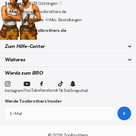
Standort
: 37079 Göttingen ♡
E-Mail
: service@toolbrothers.de
Glückliche Kunden
: +1 Mio. Bestellungen
service@toolbrothers.de
Zum Hilfe-Center
Weiteres
Werde zum BRO
YouTube
facebook
Instagram
TikTok
Snapchat
Werde Toolbrothers Insider
©
2026
Toolbrothers