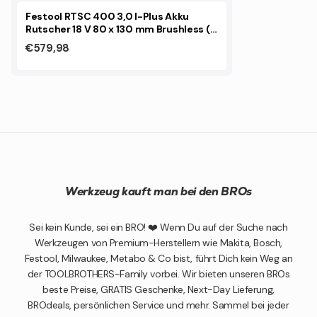
Festool RTSC 400 3,0 I-Plus Akku
Rutscher 18 V 80 x 130 mm Brushless (
577686 ) + 2x Akku 3,0 Ah + Ladegerät +
€579,98
Systainer
Werkzeug kauft man bei den BROs
Sei kein Kunde, sei ein BRO! ❤️ Wenn Du auf der Suche nach
Werkzeugen von Premium-Herstellern wie Makita, Bosch,
Festool, Milwaukee, Metabo & Co bist, führt Dich kein Weg an
der TOOLBROTHERS-Family vorbei. Wir bieten unseren BROs
beste Preise, GRATIS Geschenke, Next-Day Lieferung,
BROdeals, persönlichen Service und mehr. Sammel bei jeder