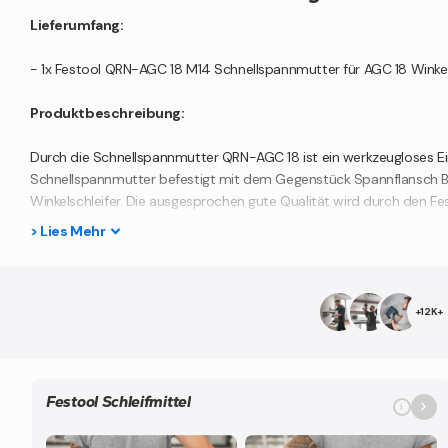
Lieferumfang:
- 1x Festool QRN-AGC 18 M14 Schnellspannmutter für AGC 18 Winkel
Produktbeschreibung:
Durch die Schnellspannmutter QRN-AGC 18 ist ein werkzeugloses E
Schnellspannmutter befestigt mit dem Gegenstück Spannflansch 
Winkelschleifer. Die ausgesprochen gute Qualität wird durch den Fe
>
Lies
Mehr
Technische Daten:
Herstellernummer: 204927
Kompatibel mit AGC 18
+12K+
für Scheiben-Ø 115-125 mm
Bei gewerblicher Nutzung beachten Sie bitte die Bauvorschrif
Festool Schleifmittel
i