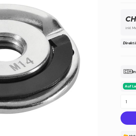
CH
inkl. M
Direkt 
🇨🇭In
Auf L