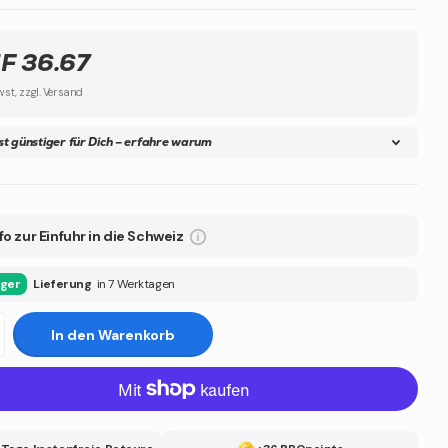
F 36.67
wst, zzgl. Versand
ist günstiger für Dich – erfahre warum
fo zur Einfuhr in die Schweiz
ager
Lieferung
in 7 Werktagen
In den Warenkorb