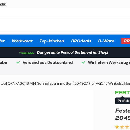
ehr
er
Workwear
Top-Marken
BROdeals
B-Ware
PR
Das gesamte Festool Sortiment im Shop!
gabe
Versand aus Deutschland
Wir liefern Werkzeug 
tool QRN-AGC 18 M14 Schnellspannmutter ( 204927 ) für AGC 18 Winkelschlei
Profiti
Fest
20492