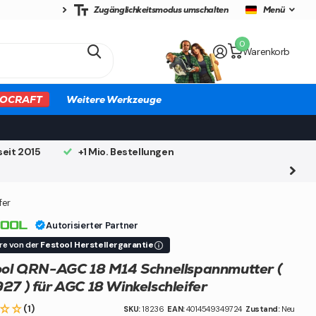
Zugänglichkeitsmodus umschalten
Menü
0
Warenkorb
OCRAFT
Weitere Werkzeuge
seit 2015
+1 Mio. Bestellungen
fer
Autorisierter Partner
ere von der
Festool Herstellergarantie
ool QRN-AGC 18 M14 Schnellspannmutter (
7 ) für AGC 18 Winkelschleifer
(1)
SKU:
18236
EAN:
4014549349724
Zustand:
Neu