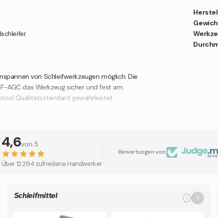
Herstel
Gewich
schleifer
Werkze
Durchm
inspannen von Schleifwerkzeugen möglich. Die
BF-AGC das Werkzeug sicher und fest am
stool Qualitätsstandard gewährleistet.
4,6
von 5
Bewertungen von:
Über 12.294 zufriedene Handwerker
ten!
Schleifmittel
i