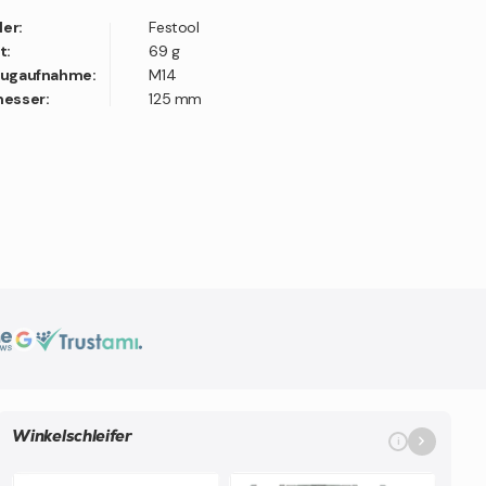
ler:
Festool
t:
69 g
ugaufnahme:
M14
esser:
125 mm
Winkelschleifer
i