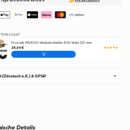
 Tage kostenfreie Retoure
+36 BROpoints
+12 weitere
NTERESSANT
Procraft PW1050 Winkelschleifer 850 Watt 125 mm
28,39 €
 (Dinotech e.K.) & GPSR
ische Details