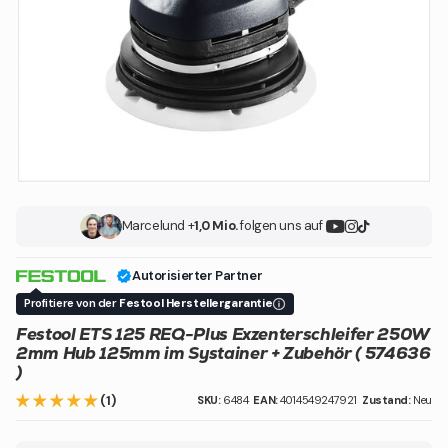
Marcel
und +
1,0 Mio.
folgen uns auf
Autorisierter Partner
Profitiere von der
Festool Herstellergarantie
Festool ETS 125 REQ-Plus Exzenterschleifer 250W
2mm Hub 125mm im Systainer + Zubehör ( 574636
)
(1)
SKU:
6484
EAN:
4014549247921
Zustand:
Neu