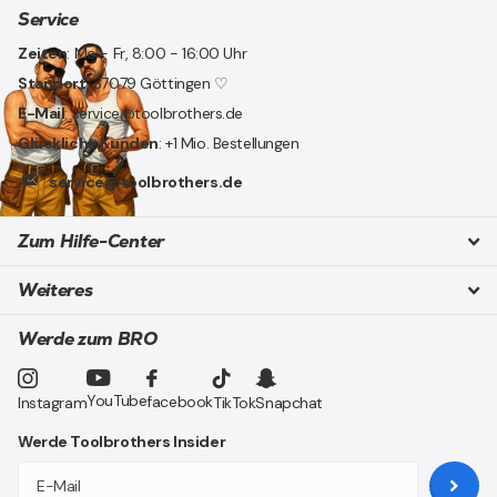
Service
Zeiten
: Mo - Fr, 8:00 - 16:00 Uhr
Standort
: 37079 Göttingen ♡
E-Mail
: service@toolbrothers.de
Glückliche Kunden
: +1 Mio. Bestellungen
service@toolbrothers.de
Zum Hilfe-Center
Weiteres
Werde zum BRO
YouTube
facebook
Instagram
TikTok
Snapchat
Werde Toolbrothers Insider