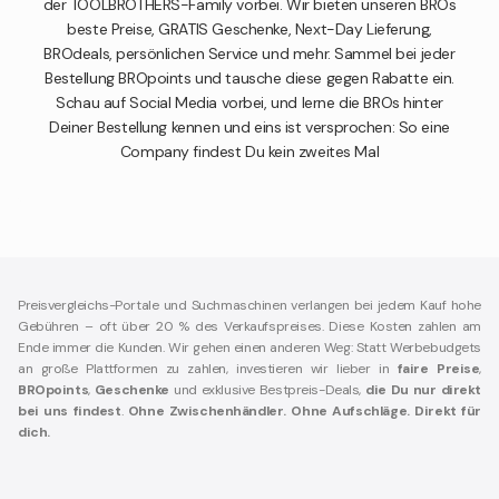
der TOOLBROTHERS-Family vorbei. Wir bieten unseren BROs
beste Preise, GRATIS Geschenke, Next-Day Lieferung,
BROdeals, persönlichen Service und mehr. Sammel bei jeder
Bestellung BROpoints und tausche diese gegen Rabatte ein.
Schau auf Social Media vorbei, und lerne die BROs hinter
Deiner Bestellung kennen und eins ist versprochen: So eine
Company findest Du kein zweites Mal
Preisvergleichs-Portale und Suchmaschinen verlangen bei jedem Kauf hohe
Gebühren – oft über 20 % des Verkaufspreises. Diese Kosten zahlen am
Ende immer die Kunden. Wir gehen einen anderen Weg: Statt Werbebudgets
an große Plattformen zu zahlen, investieren wir lieber in
faire Preise
,
BROpoints
,
Geschenke
und exklusive Bestpreis-Deals,
die Du nur direkt
bei uns findest
.
Ohne Zwischenhändler. Ohne Aufschläge. Direkt für
dich.