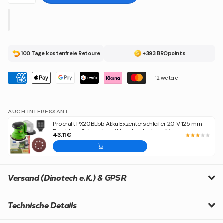
100 Tage kostenfreie Retoure
+393 BROpoints
+12 weitere
AUCH INTERESSANT
Procraft PX20BLbb Akku Exzenterschleifer 20 V 125 mm
Brushless Solo - ohne Akku, ohne Ladegerät
43,11 €
Versand (Dinotech e.K.) & GPSR
Technische Details