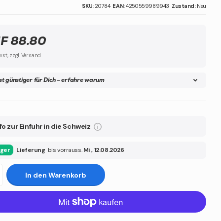
SKU:
20784
EAN:
4250559989943
Zustand:
Neu
F 88.80
wst, zzgl. Versand
ist günstiger für Dich – erfahre warum
fo zur Einfuhr in die Schweiz
ager
Lieferung
bis vorrauss.
Mi., 12.08.2026
In den Warenkorb