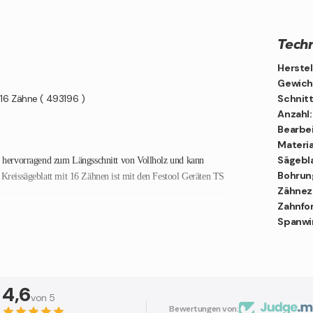
Techn
Herstel
Gewich
 16 Zähne ( 493196 )
Schnitt
Anzahl:
Bearbe
Materia
Sägebl
ch hervorragend zum Längsschnitt von Vollholz und kann
Bohrun
 Kreissägeblatt mit 16 Zähnen ist mit den Festool Geräten TS
Zähnez
Zahnfo
Spanwin
4,6
von 5
Bewertungen von: