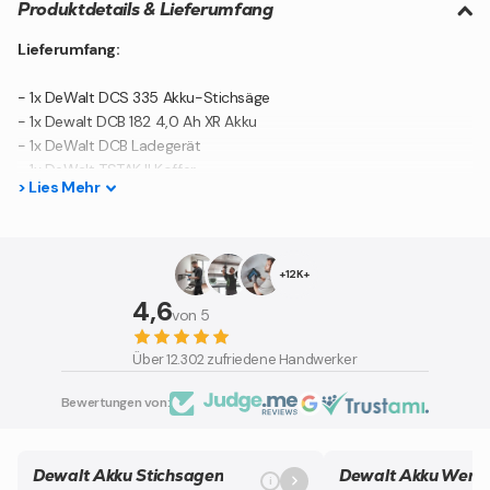
Produktdetails & Lieferumfang
Lieferumfang:
- 1x DeWalt DCS 335 Akku-Stichsäge
- 1x Dewalt DCB 182 4,0 Ah XR Akku
- 1x DeWalt DCB Ladegerät
- 1x DeWalt TSTAK II Koffer
>
Lies
Mehr
- 1x Anti-Splitter-Einsatz
- 1x Staubabsaugadapter 2-tlg.
- 1x Anti-Kratz-Abdeckung
+12K+
Produktbeschreibung:
4,6
von 5
Die Akku-Stichsäge beinhaltet einen Abzugs- und
Über 12.302 zufriedene Handwerker
Verriegelungsschalter für variable Geschwindigkeit. Damit kann man
schnelle kontrollierte Schnitte durchführen, ausserdem wird
Bewertungen von:
die Arbeitssicherheit erhöht. Mit der 4-stufigen Einstellung
des Pendelhubes kann die Schnittgeschwindigkeit reguliert und an
das jeweilige Werkstück angepasst werden. Der
Dewalt Akku Stichsagen
Dewalt Akku Werk
werkzeuglos verstellbare Schuh mit kratzfester Abdeckung kann in
i