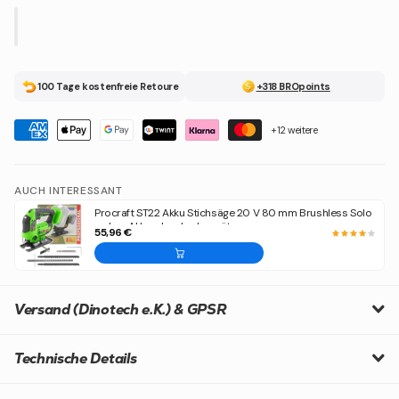
100 Tage kostenfreie Retoure
+318 BROpoints
+12 weitere
AUCH INTERESSANT
Procraft ST22 Akku Stichsäge 20 V 80 mm Brushless Solo
- ohne Akku, ohne Ladegerät
55,96 €
Versand (Dinotech e.K.) & GPSR
Technische Details