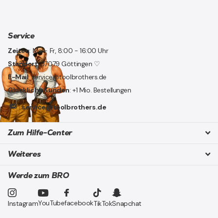
Service
Zeiten
: Mo - Fr, 8:00 - 16:00 Uhr
Standort
: 37079 Göttingen ♡
E-Mail
: service@toolbrothers.de
Glückliche Kunden
: +1 Mio. Bestellungen
service@toolbrothers.de
Zum Hilfe-Center
Weiteres
Werde zum BRO
YouTube
facebook
Instagram
TikTok
Snapchat