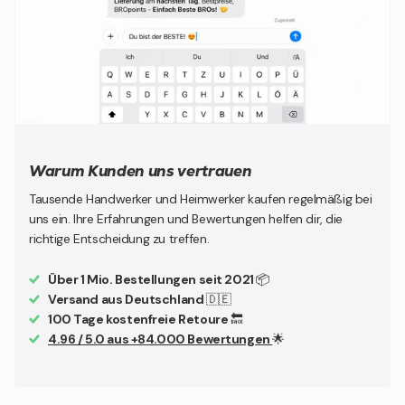
Akku- Spannung: 18 V
Leerlaufdrehzahl: 1000-3200 min-1
Hub: 26 mm
Schnitttiefe Holz: 135 mm
Schnitttiefe Aluminium: 25 mm
Schnitttiefe Stahl: 10 mm
Gewicht ohne Akku: 2,0 kg
Schalldruck: 86 dB(A)
Warum Kunden uns vertrauen
Schalldruck-Unsicherheitsfaktor K1: 3 dB(A)
Tausende Handwerker und Heimwerker kaufen regelmäßig bei
Schallleistung: 97 dB(A)
uns ein. Ihre Erfahrungen und Bewertungen helfen dir, die
Schallleistung-Unsicherheitsfaktor K2: 3 dB(A)
richtige Entscheidung zu treffen.
Hand/Arm Vibration (Sägen von Holz): 13.3 m/s²
Hand/Arm Vibration: 8.1 m/s²
Über 1 Mio. Bestellungen seit 2021
📦
Versand aus Deutschland
🇩🇪
100 Tage kostenfreie Retoure
🔙
Bei gewerblicher Nutzung beachten Sie bitte die
4.96 / 5.0 aus +84.000 Bewertungen
🌟
Bauvorschriften!