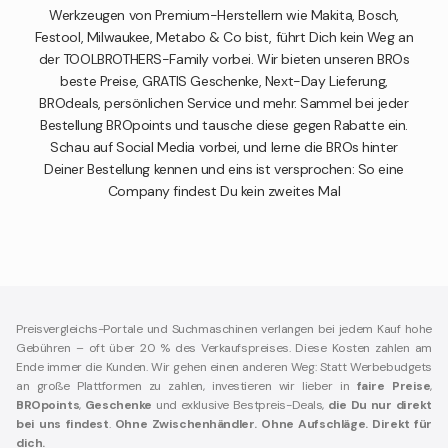
Werkzeugen von Premium-Herstellern wie Makita, Bosch,
Festool, Milwaukee, Metabo & Co bist, führt Dich kein Weg an
der TOOLBROTHERS-Family vorbei. Wir bieten unseren BROs
beste Preise, GRATIS Geschenke, Next-Day Lieferung,
BROdeals, persönlichen Service und mehr. Sammel bei jeder
Bestellung BROpoints und tausche diese gegen Rabatte ein.
Schau auf Social Media vorbei, und lerne die BROs hinter
Deiner Bestellung kennen und eins ist versprochen: So eine
Company findest Du kein zweites Mal
Preisvergleichs-Portale und Suchmaschinen verlangen bei jedem Kauf hohe
Gebühren – oft über 20 % des Verkaufspreises. Diese Kosten zahlen am
Ende immer die Kunden. Wir gehen einen anderen Weg: Statt Werbebudgets
an große Plattformen zu zahlen, investieren wir lieber in
faire Preise
,
BROpoints
,
Geschenke
und exklusive Bestpreis-Deals,
die Du nur direkt
bei uns findest
.
Ohne Zwischenhändler. Ohne Aufschläge. Direkt für
dich.