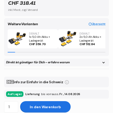
CHF 318.41
inkl. Mwst, zzgl. Versand
Weitere Varianten
Übersicht
DEWALT
DEWALT
1x 5,0 Ah Akku +
2x 5,0 Ah Akku +
Ladegerät
Ladegerät
CHF 359.70
CHF 512.84
Direkt ist günstiger für Dich – erfahre warum
🇨🇭Info zur Einfuhr in die Schweiz
Auf Lager
Lieferung
bis vorrauss.
Fr., 14.08.2026
In den Warenkorb