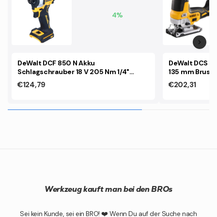
4%
DeWalt DCS 33
DeWalt DCF 850 N Akku
135 mm Brushle
Schlagschrauber 18 V 205 Nm 1/4"
ohne Ladeger
Brushless Solo - ohne Akku, ohne
€202,31
€124,79
Ladegerät
Werkzeug kauft man bei den BROs
Sei kein Kunde, sei ein BRO! ❤️ Wenn Du auf der Suche nach