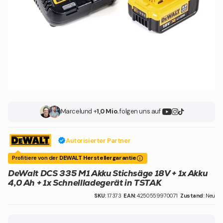
Marcel
und +
1,0 Mio.
folgen uns auf
Autorisierter Partner
Profitiere von der
DEWALT Herstellergarantie
DeWalt DCS 335 M1 Akku Stichsäge 18V + 1x Akku
4,0 Ah + 1x Schnellladegerät in TSTAK
SKU:
17373
EAN:
4250559970071
Zustand:
Neu