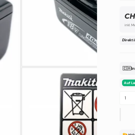
CH
inkl. M
Direkt 
🇨🇭In
Auf L
100