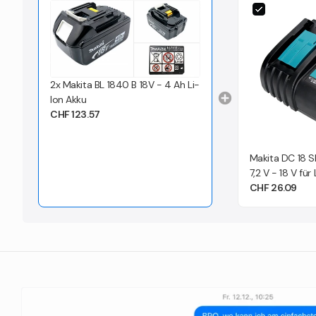
2x Makita BL 1840 B 18V - 4 Ah Li-
Ion Akku
CHF 123.57
Makita DC 18 S
7,2 V - 18 V für
194533-6 )
CHF 26.09