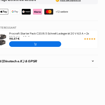
+12 weitere
NTERESSANT
Procraft Starter Pack C20/6.5 Schnell Ladegerät 20 V 6,5 A + 2x
20/4 Akku 4,0 Ah
110,37 €
 (Dinotech e.K.) & GPSR