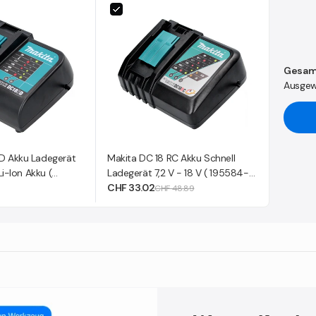
Gesam
Ausgew
D Akku Ladegerät
Makita DC 18 RC Akku Schnell
 Li-Ion Akku (
Ladegerät 7,2 V - 18 V ( 195584-2
) für Li-Ion Akku
CHF 33.02
CHF 48.89