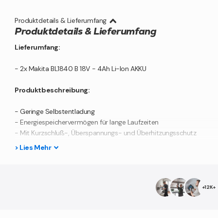
Produktdetails & Lieferumfang
Produktdetails & Lieferumfang
Lieferumfang:
- 2x Makita BL1840 B 18V - 4Ah Li-Ion AKKU
Produktbeschreibung:
- Geringe Selbstentladung
- Energiespeichervermögen für lange Laufzeiten
- Mit Kurzschluß-, Überspannungs- und Überhitzungsschutz
>
Lies
Mehr
Bei gewerblicher Nutzung beachten Sie bitte die Bauvorschrif
+12K+