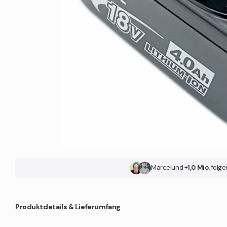
Marcel
und +
1,0 Mio.
folge
Produktdetails & Lieferumfang