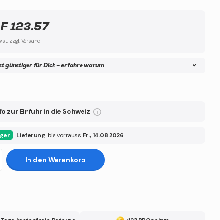
F 123.57
wst, zzgl. Versand
ist günstiger für Dich – erfahre warum
fo zur Einfuhr in die Schweiz
ager
Lieferung
bis vorrauss.
Fr., 14.08.2026
In den Warenkorb
 Tage kostenfreie Retoure
+123 BROpoints