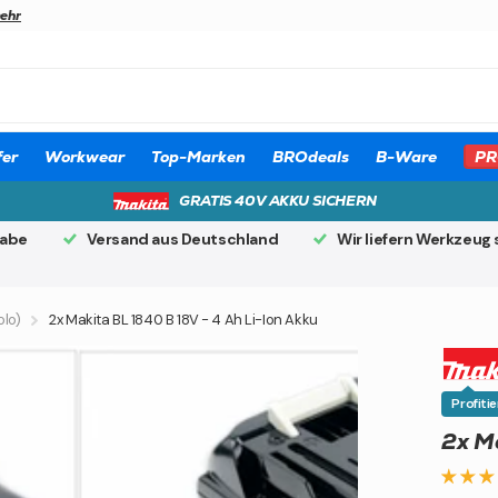
ehr
er
Workwear
Top-Marken
BROdeals
B-Ware
PR
GRATIS 40V AKKU SICHERN
gabe
Versand aus Deutschland
Wir liefern Werkzeug 
olo)
2x Makita BL 1840 B 18V - 4 Ah Li-Ion Akku
Profiti
2x Ma