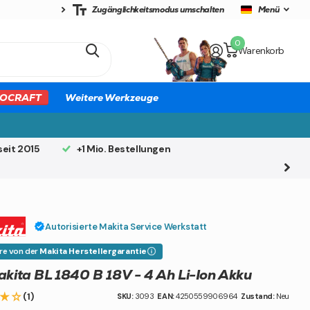
Zugänglichkeitsmodus umschalten
Menü
0
Warenkorb
OCRAFT
Weitere Werkzeuge
seit 2015
+1 Mio. Bestellungen
Autorisierte Makita Service Werkstatt
ere von der
Makita Herstellergarantie
kita BL 1840 B 18V - 4 Ah Li-Ion Akku
(1)
SKU:
3093
EAN:
4250559906964
Zustand:
Neu