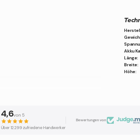
Techn
Herstel
Gewich
Spannu
Akku Ka
Länge:
Breite:
Höhe:
ten!
4,6
von 5
Bewertungen von:
Über 12.299 zufriedene Handwerker