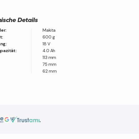
ische Details
ler:
Makita
t:
600 g
ng:
18 V
pazität:
4.0 Ah
113 mm
75 mm
62 mm