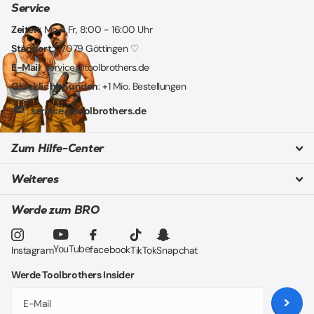
Service
Zeiten
: Mo - Fr, 8:00 - 16:00 Uhr
Standort
: 37079 Göttingen ♡
E-Mail
: service@toolbrothers.de
Glückliche Kunden
: +1 Mio. Bestellungen
service@toolbrothers.de
Zum Hilfe-Center
Weiteres
Werde zum BRO
YouTube
facebook
Instagram
TikTok
Snapchat
Werde Toolbrothers Insider