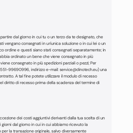
 partire dal giorno in cui tu o un terzo da te designato, che
ti vengano consegnati in un'unica soluzione o in cui lei o un
nico ordine e questi siano stati consegnati separatamente; in
lei abbia ordinato un bene che viene consegnato in più
 viene consegnato in più spedizioni parziali o pezzi; Per
o: 0551-99690996, indirizzo e-mail: service@dinotech.eu) una
tratto. A tal fine potete utilizzare il modulo di recesso
 del diritto di recesso prima della scadenza del termine di
zione dei costi aggiuntivi derivanti dalla tua scelta di un
orni dal giorno in cui in cui abbiamo ricevuto la
 per la transazione originale, salvo diversamente