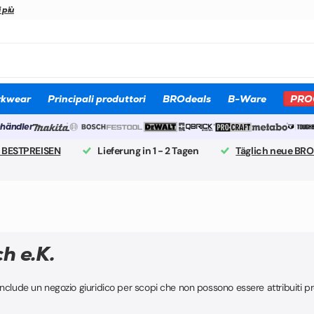
 più
kwear
Principali produttori
BROdeals
B-Ware
PRO
hhändler
 BESTPREISEN
Lieferung in 1 - 2 Tagen
Täglich neue BRO
ch e.K.
nclude un negozio giuridico per scopi che non possono essere attribuiti p