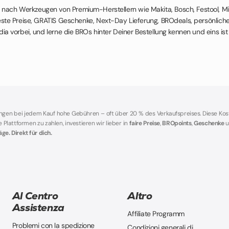
e nach Werkzeugen von Premium-Herstellern wie Makita, Bosch, Festool, Mi
e Preise, GRATIS Geschenke, Next-Day Lieferung, BROdeals, persönliche
ia vorbei, und lerne die BROs hinter Deiner Bestellung kennen und eins is
angen bei jedem Kauf hohe Gebühren – oft über 20 % des Verkaufspreises. Diese Ko
lattformen zu zahlen, investieren wir lieber in
faire Preise
,
BROpoints
,
Geschenke
u
e. Direkt für dich.
Al Centro
Altro
Assistenza
Affiliate Programm
Problemi con la spedizione
Condizioni generali di