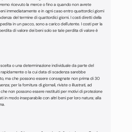
avremo ricevuto la merce o fino a quando non avrete
 beni immediatamente e in ogni caso entro quattordici giorni
nza del termine di quattordici giorni. I costi diretti della
dita in un pacco, sono a carico dell'utente. I costi per la
dita di valore dei beni solo se tale perdita di valore è
una scelta o una determinazione individuale da parte del
i rapidamente o la cui data di scadenza sarebbe
ratto, ma che possono essere consegnate non prima di 30
; per la fornitura di giornali, riviste o illustrati, ad
ti che non possono essere restituiti per motivi di protezione
ati in modo inseparabile con altri beni per loro natura; alla
na.