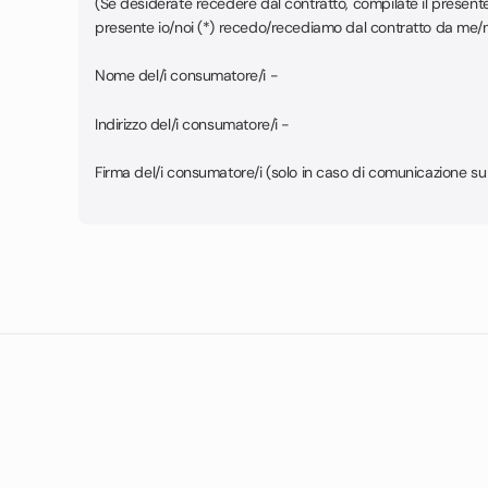
(Se desiderate recedere dal contratto, compilate il presente
presente io/noi (*) recedo/recediamo dal contratto da me/noi (*
Nome del/i consumatore/i -
Indirizzo del/i consumatore/i -
Firma del/i consumatore/i (solo in caso di comunicazione su