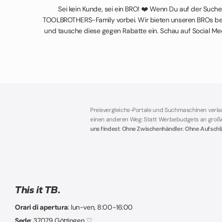
Sei kein Kunde, sei ein BRO! ❤️ Wenn Du auf der Such
TOOLBROTHERS-Family vorbei. Wir bieten unseren BROs best
und tausche diese gegen Rabatte ein. Schau auf Social Med
Preisvergleichs-Portale und Suchmaschinen verl
einen anderen Weg: Statt Werbebudgets an große P
uns findest
.
Ohne Zwischenhändler. Ohne Aufschläg
This it TB.
Orari di apertura
: lun-ven, 8:00-16:00
Sede
: 37079 Göttingen ♡