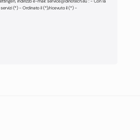
ttingen, indirizzo e-mail: service@dinotech.eu : - Con la
vizi (*) - Ordinato il (*)/ricevuto il (*) -