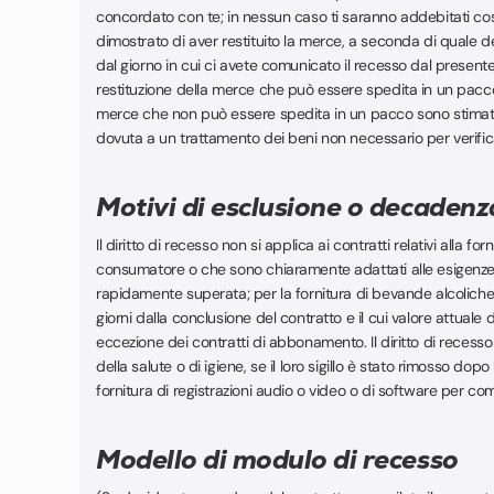
concordato con te; in nessun caso ti saranno addebitati cos
dimostrato di aver restituito la merce, a seconda di quale de
dal giorno in cui ci avete comunicato il recesso dal presente 
restituzione della merce che può essere spedita in un pacco, 
merce che non può essere spedita in un pacco sono stimati in
dovuta a un trattamento dei beni non necessario per verificar
Motivi di esclusione o decadenz
Il diritto di recesso non si applica ai contratti relativi all
consumatore o che sono chiaramente adattati alle esigenze 
rapidamente superata; per la fornitura di bevande alcolich
giorni dalla conclusione del contratto e il cui valore attuale d
eccezione dei contratti di abbonamento. Il diritto di recesso 
della salute o di igiene, se il loro sigillo è stato rimosso do
fornitura di registrazioni audio o video o di software per com
Modello di modulo di recesso