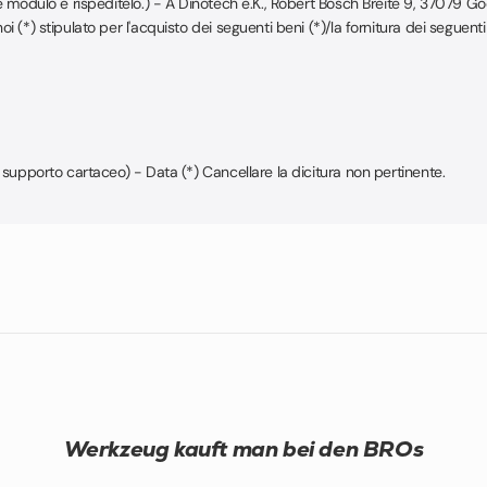
 modulo e rispeditelo.) - A Dinotech e.K., Robert Bosch Breite 9, 37079 Goe
) stipulato per l'acquisto dei seguenti beni (*)/la fornitura dei seguenti ser
 supporto cartaceo) - Data (*) Cancellare la dicitura non pertinente.
Werkzeug kauft man bei den BROs