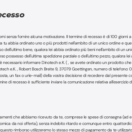
recesso
orni senza fornire alcuna motivazione. Il termine di recesso è di 100 giorni a
a tu abbia ordinato uno o più prodotti nell'ambito di un unico ordine e ques
so dell'ultimo bene, qualora lei abbia ordinato più beni nell'ambito di un u
 preso possesso dell'ultima spedizione parziale o dell'ultimo pezzo, qualora 
so, è necessario informare Dinotech e.K. ( , se avete ordinato un prodotto che
(Dinotech e.K. , Robert Bosch Breite 9, 37079 Goettingen, numero di telefon
sta, un fax o un'e-mail) della vostra decisione di recedere dal presente con
rmine di recesso è sufficiente inviare la comunicazione relativa all'esercizio
agamenti che abbiamo ricevuto da te, comprese le spese di consegna (ad ecce
ica da noi offerta), senza indebito ritardo e comunque entro quattordici gi
questo rimborso utilizzeremo lo stesso mezzo di pagamento da te utilizzato