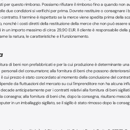
ti per questo rimborso. Possiamo rifiutare il rimborso fino a quando non 
lle due condizioni si verifichi per prima. Dovrete restituire o consegnare i
contratto. Il termine è rispettato se la merce viene spedita prima della scade
nonché i costi diretti della restituzione della merce che non può essere spe
 un importo massimo di circa 29,90 EUR. Il cliente è responsabile della per
ne la natura, le caratteristiche e il funzionamento.
a
a fornitura di beni non prefabbricati e per la cui produzione è determinante 
personali del consumatore; alla fornitura di beni che possono deteriorars
e il cui prezzo è stato concordato al momento della conclusione del cont
ipende da fluttuazioni del mercato su cui l'imprenditore non ha alcuna influenza
decade anticipatamente per i contratti relativi alla fornitura di beni sigilla
po la consegna; alla fornitura di beni che, dopo la consegna, risultano mescol
puter in un imballaggio sigillato, se il sigillo è stato rimosso dopo la conseg