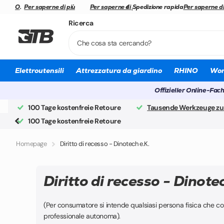
Officina di assistenza MAKITA
Officina di assistenza MAKITA
Per saperne di più
Spedizione rapida
Spedizione rapida
Per saperne di più
Spedizione rapida
Spedizione rapida
Per saperne di
Ricerca
Elettroutensili
Attrezzatura da giardino
RHINO
Wor
Offizieller Online-Fac
100 Tage kostenfreie Retoure
Tausende Werkzeuge zu
100 Tage kostenfreie Retoure
Homepage
Diritto di recesso - Dinotech e.K.
Diritto di recesso - Dinote
(Per consumatore si intende qualsiasi persona fisica che co
professionale autonoma).